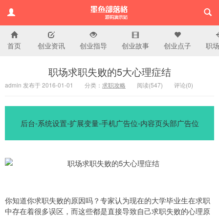
首页
创业资讯
创业指导
创业故事
创业点子
职
演示站
职场求职失败的5大心理症结
admin 发布于 2016-01-01
分类：
求职攻略
阅读(
547)
评论(
0
)
后台-系统设置-扩展变量-手机广告位-内容页头部广告位
你知道你求职失败的原因吗？专家认为现在的大学毕业生在求职
中存在着很多误区，而这些都是直接导致自己求职失败的心理原