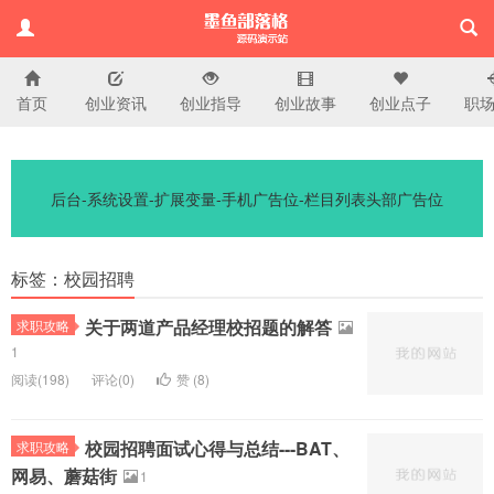
首页
创业资讯
创业指导
创业故事
创业点子
职
演示站
后台-系统设置-扩展变量-手机广告位-栏目列表头部广告位
标签：校园招聘
关于两道产品经理校招题的解答
求职攻略
1
阅读(
198)
评论(
0
)
赞 (
8
)
校园招聘面试心得与总结---BAT、
求职攻略
网易、蘑菇街
1