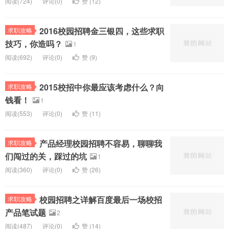
阅读(
724)
评论(
0
)
赞 (
12
)
2016校园招聘金三银四，这些求职
求职攻略
技巧，你造吗？
1
阅读(
692)
评论(
0
)
赞 (
9
)
2015校招中你最应该考虑什么？向
求职攻略
钱看！
1
阅读(
553)
评论(
0
)
赞 (
11
)
产品经理校园招聘不容易，聊聊我
求职攻略
们闯过的关，踩过的坑
1
阅读(
360)
评论(
0
)
赞 (
26
)
校园招聘之详解百度最后一场校招
求职攻略
产品笔试题
2
阅读(
487)
评论(
0
)
赞 (
14
)