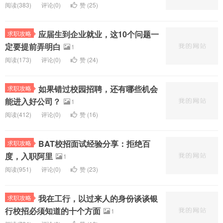
阅读(
383)
评论(
0
)
赞 (
25
)
应届生到企业就业，这10个问题一
求职攻略
定要提前弄明白
1
阅读(
173)
评论(
0
)
赞 (
24
)
如果错过校园招聘，还有哪些机会
求职攻略
能进入好公司？
1
阅读(
412)
评论(
0
)
赞 (
16
)
BAT校招面试经验分享：拒绝百
求职攻略
度，入职阿里
1
阅读(
951)
评论(
0
)
赞 (
23
)
我在工行，以过来人的身份谈谈银
求职攻略
行校招必须知道的十个方面
1