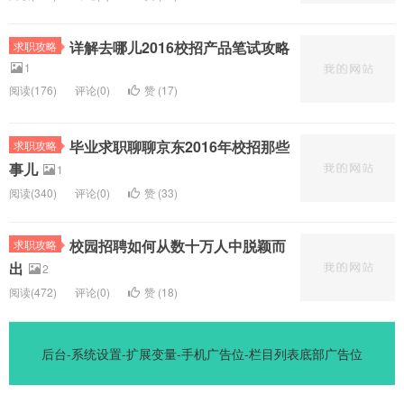
详解去哪儿2016校招产品笔试攻略
求职攻略
1
阅读(
176)
评论(
0
)
赞 (
17
)
毕业求职聊聊京东2016年校招那些
求职攻略
事儿
1
阅读(
340)
评论(
0
)
赞 (
33
)
校园招聘如何从数十万人中脱颖而
求职攻略
出
2
阅读(
472)
评论(
0
)
赞 (
18
)
后台-系统设置-扩展变量-手机广告位-栏目列表底部广告位