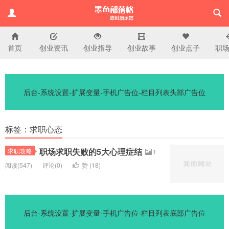
首页
创业资讯
创业指导
创业故事
创业点子
职
演示站
后台-系统设置-扩展变量-手机广告位-栏目列表头部广告位
标签：求职心态
职场求职失败的5大心理症结
求职攻略
1
阅读(
547)
评论(
0
)
赞 (
18
)
后台-系统设置-扩展变量-手机广告位-栏目列表底部广告位