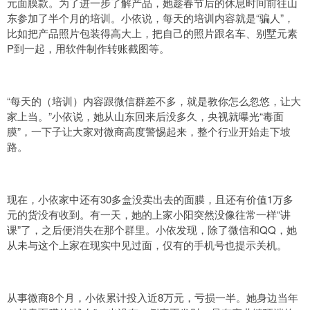
元面膜款。为了进一步了解产品，她趁春节后的休息时间前往山
东参加了半个月的培训。小依说，每天的培训内容就是“骗人”，
比如把产品照片包装得高大上，把自己的照片跟名车、别墅元素
P到一起，用软件制作转账截图等。
“每天的（培训）内容跟微信群差不多，就是教你怎么忽悠，让大
家上当。”小依说，她从山东回来后没多久，央视就曝光“毒面
膜”，一下子让大家对微商高度警惕起来，整个行业开始走下坡
路。
现在，小依家中还有30多盒没卖出去的面膜，且还有价值1万多
元的货没有收到。有一天，她的上家小阳突然没像往常一样“讲
课”了，之后便消失在那个群里。小依发现，除了微信和QQ，她
从未与这个上家在现实中见过面，仅有的手机号也提示关机。
从事微商8个月，小依累计投入近8万元，亏损一半。她身边当年