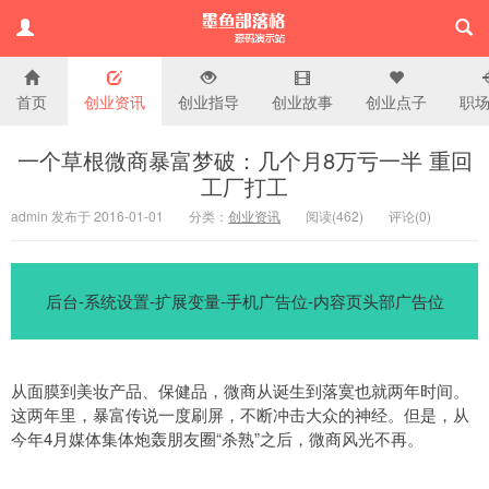
首页
创业资讯
创业指导
创业故事
创业点子
职
演示站
一个草根微商暴富梦破：几个月8万亏一半 重回
工厂打工
admin 发布于 2016-01-01
分类：
创业资讯
阅读(
462)
评论(
0
)
后台-系统设置-扩展变量-手机广告位-内容页头部广告位
从面膜到美妆产品、保健品，微商从诞生到落寞也就两年时间。
这两年里，暴富传说一度刷屏，不断冲击大众的神经。但是，从
今年4月媒体集体炮轰朋友圈“杀熟”之后，微商风光不再。