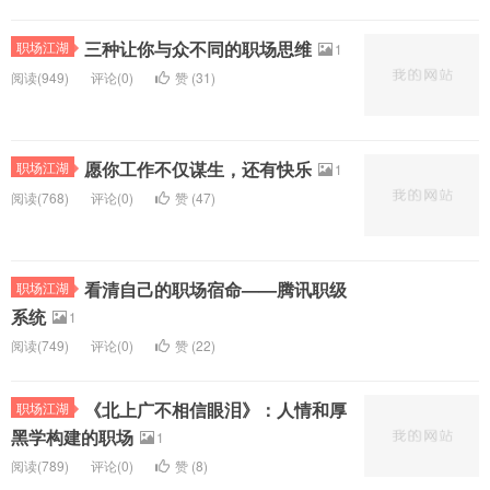
三种让你与众不同的职场思维
职场江湖
1
阅读(
949)
评论(
0
)
赞 (
31
)
愿你工作不仅谋生，还有快乐
职场江湖
1
阅读(
768)
评论(
0
)
赞 (
47
)
看清自己的职场宿命——腾讯职级
职场江湖
系统
1
阅读(
749)
评论(
0
)
赞 (
22
)
《北上广不相信眼泪》：人情和厚
职场江湖
黑学构建的职场
1
阅读(
789)
评论(
0
)
赞 (
8
)