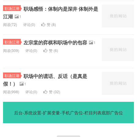
职场感悟：体制内是深井 体制外是
职场江湖
江湖
1
阅读(
72)
评论(
0
)
赞 (
8
)
左宗棠的弈棋和职场中的包容
职场江湖
1
阅读(
309)
评论(
0
)
赞 (
6
)
职场中的谎话、反话（是真是
职场江湖
假！）
1
阅读(
998)
评论(
0
)
赞 (
32
)
后台-系统设置-扩展变量-手机广告位-栏目列表底部广告位