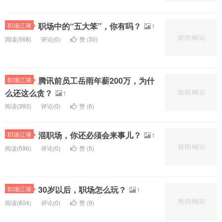
职场中的“五大笨”，你有吗？
职场江湖
1
阅读(
568)
评论(
0
)
赞 (
30
)
腾讯前员工岳雨年薪200万，为什
职场江湖
么还这么贪？
1
阅读(
393)
评论(
0
)
赞 (
6
)
混职场，你还必须会来事儿？
职场江湖
1
阅读(
596)
评论(
0
)
赞 (
5
)
30岁以后，职场怎么玩？
职场江湖
1
阅读(
804)
评论(
0
)
赞 (
9
)