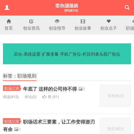
首页
创业资讯
创业指导
创业故事
创业点子
职
演示站
后台-系统设置-扩展变量-手机广告位-栏目列表头部广告位
标签：职场规则
年底了 这样的公司待不得
职场江湖
1
阅读(
812)
评论(
0
)
赞 (
31
)
职场话术三要素，让工作变得游刃
职场江湖
有余
1