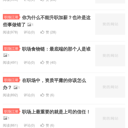
你为什么不能升职加薪？也许是这
职场江湖
些事做错了
1
阅读(
978)
评论(
0
)
赞 (
28
)
职场食物链：最底端的那个人是谁
职场江湖
1
阅读(
491)
评论(
0
)
赞 (
40
)
在职场中，资质平庸的你该怎么
职场江湖
办？
1
阅读(
892)
评论(
0
)
赞 (
6
)
职场上最重要的就是上司的信任！
职场江湖
1
阅读(
861)
评论(
0
)
赞 (
6
)