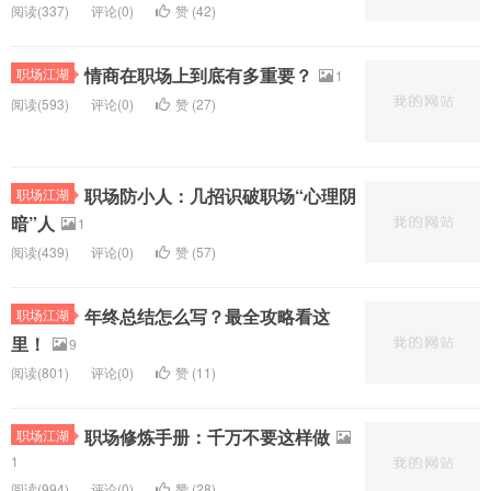
阅读(
337)
评论(
0
)
赞 (
42
)
情商在职场上到底有多重要？
职场江湖
1
阅读(
593)
评论(
0
)
赞 (
27
)
职场防小人：几招识破职场“心理阴
职场江湖
暗”人
1
阅读(
439)
评论(
0
)
赞 (
57
)
年终总结怎么写？最全攻略看这
职场江湖
里！
9
阅读(
801)
评论(
0
)
赞 (
11
)
职场修炼手册：千万不要这样做
职场江湖
1
阅读(
994)
评论(
0
)
赞 (
28
)