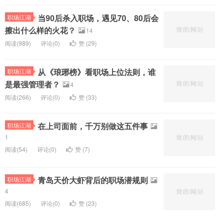
当90后杀入职场，遇见70、80后会
职场江湖
擦出什么样的火花？
14
阅读(
989)
评论(
0
)
赞 (
29
)
从《琅琊榜》看职场上位法则，谁
职场江湖
是最强管理者？
4
阅读(
266)
评论(
0
)
赞 (
33
)
在上司面前，千万别做这五件事
职场江湖
1
阅读(
54)
评论(
0
)
赞 (
7
)
青岛天价大虾背后的职场潜规则
职场江湖
4
阅读(
685)
评论(
0
)
赞 (
23
)