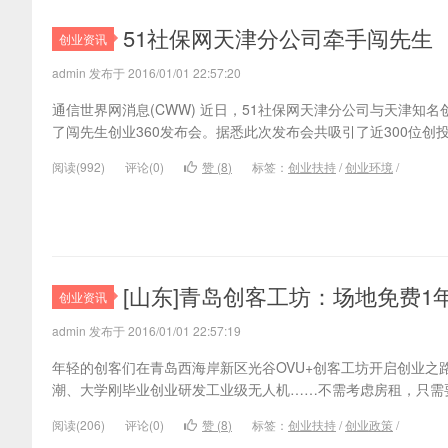
51社保网天津分公司牵手闯先生
创业资讯
admin 发布于 2016/01/01 22:57:20
通信世界网消息(CWW) 近日，51社保网天津分公司与天津知名
了闯先生创业360发布会。据悉此次发布会共吸引了近300位创
阅读(
992)
评论(
0
)
赞 (
8
)
标签：
创业扶持
/
创业环境
/
[山东]青岛创客工坊：场地免费1
创业资讯
admin 发布于 2016/01/01 22:57:19
年轻的创客们在青岛西海岸新区光谷OVU+创客工坊开启创业之
潮、大学刚毕业创业研发工业级无人机……不需考虑房租，只需
阅读(
206)
评论(
0
)
赞 (
8
)
标签：
创业扶持
/
创业政策
/