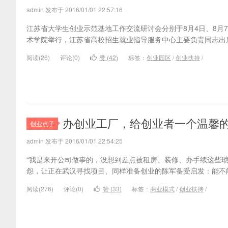
admin 发布于 2016/01/01 22:57:16
江苏省大学生创业示范基地工作交流研讨会分别于8月4日、8月
术学院举行，江苏省高校招生就业指导服务中心主要负责同志出
阅读(
26)
评论(
0
)
赞 (
42
)
标签：
创业园区
/
创业扶持
/
办创业工厂，给创业者一个温馨
创业点子
admin 发布于 2016/01/01 22:54:25
“我是来开公司做事的，没想到差点被租房、装修、办手续这些琐
怨，让正在武汉寻找项目、同样准备创业的陈军备受启发：能不
阅读(
276)
评论(
0
)
赞 (
33
)
标签：
商业模式
/
创业扶持
/