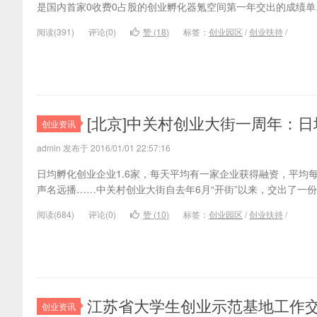
是国内首家0收费0占股的创业孵化器氪空间第一年交出的成绩单
阅读(
391)
评论(
0
)
赞 (
18
)
标签：
创业园区
/
创业扶持
/
[北京]中关村创业大街一周年：日
创业资讯
admin 发布于 2016/01/01 22:57:16
日均孵化创业企业1.6家，每天平均有一家企业获得融资，平均每
声名远播……中关村创业大街自去年6月“开街”以来，交出了一
阅读(
684)
评论(
0
)
赞 (
10
)
标签：
创业园区
/
创业扶持
/
江苏省大学生创业示范基地工作
创业资讯