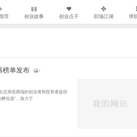
指导
创业故事
创业点子
职场江湖
求
器榜单发布
1
业生态系统两端的创业者和投资者提供
业孵化器”，致力于