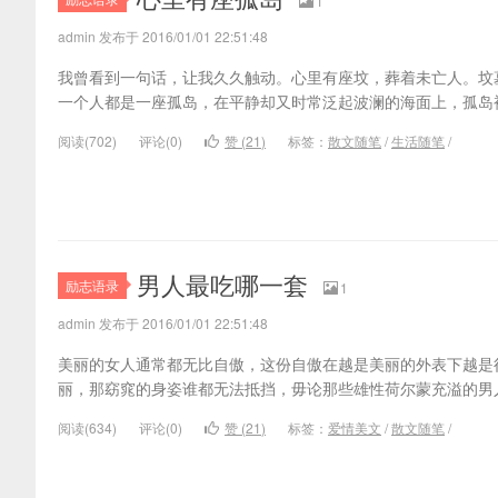
1
admin 发布于 2016/01/01 22:51:48
我曾看到一句话，让我久久触动。心里有座坟，葬着未亡人。坟
一个人都是一座孤岛，在平静却又时常泛起波澜的海面上，孤岛
阅读(
702)
评论(
0
)
赞 (
21
)
标签：
散文随笔
/
生活随笔
/
男人最吃哪一套
励志语录
1
admin 发布于 2016/01/01 22:51:48
美丽的女人通常都无比自傲，这份自傲在越是美丽的外表下越是
丽，那窈窕的身姿谁都无法抵挡，毋论那些雄性荷尔蒙充溢的男
阅读(
634)
评论(
0
)
赞 (
21
)
标签：
爱情美文
/
散文随笔
/