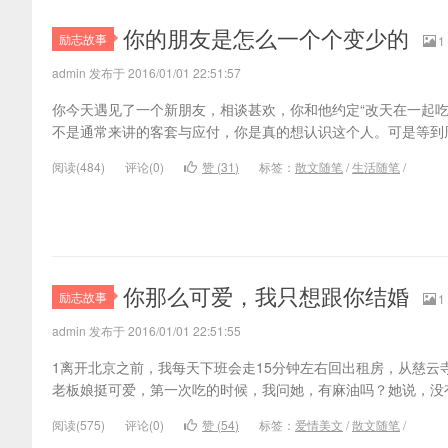
你的朋友是怎么一个个变少的
励志故事
1
admin 发布于 2016/01/01 22:51:57
你今天遇见了一个新朋友，相谈甚欢，你和他约定“改天在一起吃
不是通常来讲的客套与应付，你是真的想认识这个人。可是等到
阅读(
484)
评论(
0
)
赞 (
31
)
标签：
散文随笔
/
生活随笔
/
你那么可爱，我只想跟你结婚
励志故事
1
admin 发布于 2016/01/01 22:51:55
1离开北京之前，我每天下班会走15分钟左右回出租房，从慈
老板娘挺可爱，第一次吃的时候，我问她，有麻油吗？她说，没
阅读(
575)
评论(
0
)
赞 (
54
)
标签：
爱情美文
/
散文随笔
/