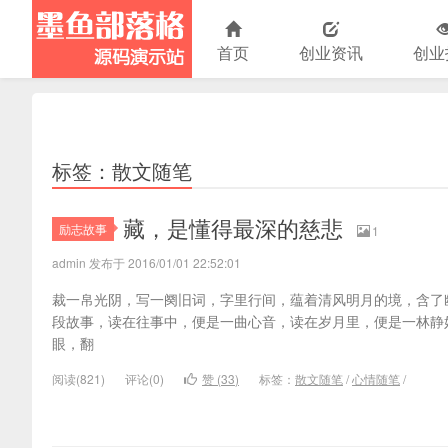
首页
创业资讯
创业
演示站
标签：散文随笔
藏，是懂得最深的慈悲
励志故事
1
admin 发布于 2016/01/01 22:52:01
裁一帛光阴，写一阕旧词，字里行间，蕴着清风明月的境，含了
段故事，读在往事中，便是一曲心音，读在岁月里，便是一林静
眼，翻
阅读(
821)
评论(
0
)
赞 (
33
)
标签：
散文随笔
/
心情随笔
/