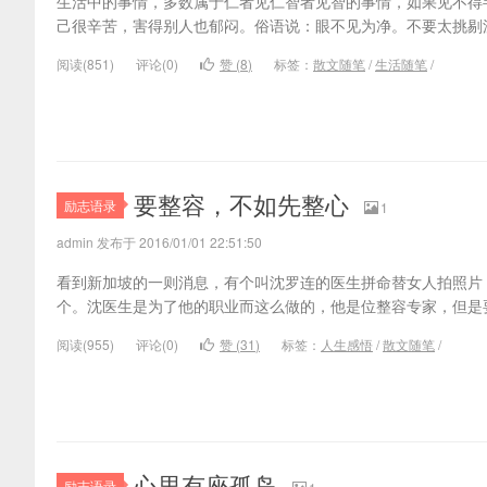
生活中的事情，多数属于仁者见仁智者见智的事情，如果见不得
己很辛苦，害得别人也郁闷。俗语说：眼不见为净。不要太挑剔
阅读(
851)
评论(
0
)
赞 (
8
)
标签：
散文随笔
/
生活随笔
/
要整容，不如先整心
励志语录
1
admin 发布于 2016/01/01 22:51:50
看到新加坡的一则消息，有个叫沈罗连的医生拼命替女人拍照片，从
个。沈医生是为了他的职业而这么做的，他是位整容专家，但是
阅读(
955)
评论(
0
)
赞 (
31
)
标签：
人生感悟
/
散文随笔
/
心里有座孤岛
励志语录