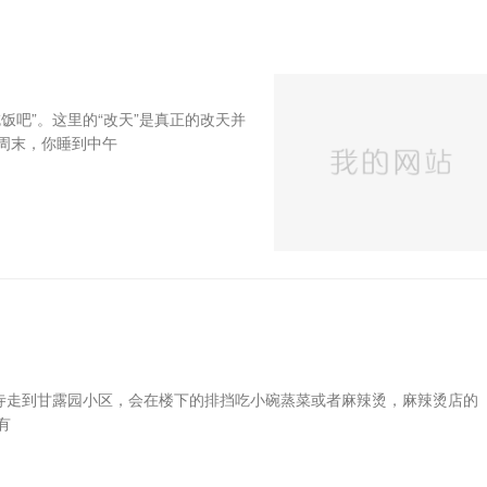
饭吧”。这里的“改天”是真正的改天并
周末，你睡到中午
云寺走到甘露园小区，会在楼下的排挡吃小碗蒸菜或者麻辣烫，麻辣烫店的
有