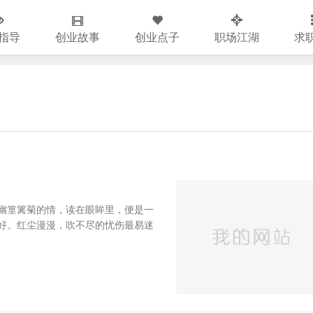
指导
创业故事
创业点子
职场江湖
求
幽篁篱菊的情，读在眼眸里，便是一
好。红尘漫漫，吹不尽的忧伤最易迷