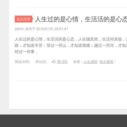
人生过的是心情，生活活的是心
励志语录
admin 发布于 2016/01/01 22:51:47
人生过的是心情，生活活的是心态，人生随其然，生活何其烦，
路，才知道辛苦；登过一些山，才知道艰难；趟过一些河，才知
经过一些事，
阅读(
435)
评论(
0
)
赞 (
25
)
标签：
人生感悟
/
散文随笔
/