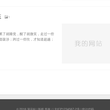
态
1
累了就睡觉，醒了就微笑，走过一些
道跋涉；跨过一些坎，才知道超越；
© 2016
演示站
| 版权 所有 / | 京ICP1234567-2号 | 统计代码