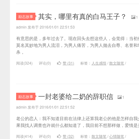
其实，哪里有真的白马王子？
励志故事
1
admin 发布于 2016/01/01 22:51:53
有意思的是，多年过去了。现在回头去想这些人，会觉得：当初
莫名其妙地为男人流泪，为男人痛苦，为男人抛去自尊、名誉和
杀，
阅读(
324)
评论(
0
)
赞 (
31
)
标签：
人生感悟
/
散文随笔
/
一封老婆给二奶的辞职信
励志故事
1
admin 发布于 2016/01/01 22:51:52
老公的恋人：我不知道目前在法律上还算我老公的他是怎样自我
果我找人调查也许就什么都知道了，我目前不想那样做，爱情是
阅读(
414)
评论(
0
)
赞 (
32
)
标签：
散文随笔
/
心情随笔
/