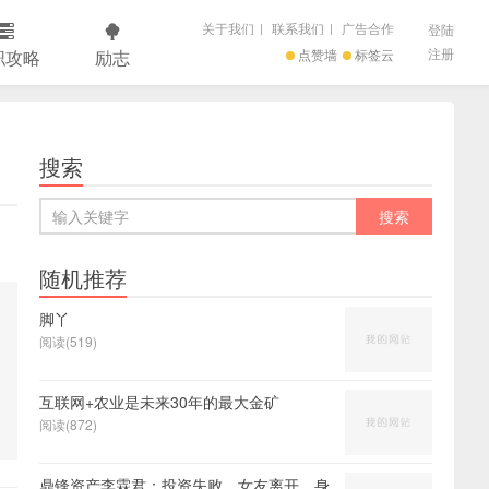
关于我们
|
联系我们
|
广告合作
登陆
注册
职攻略
励志
点赞墙
标签云
搜索
随机推荐
脚丫
阅读(519)
互联网+农业是未来30年的最大金矿
阅读(872)
鼎锋资产李霖君：投资失败、女友离开、身