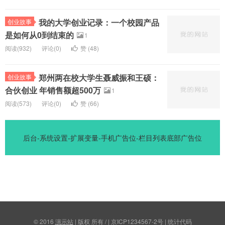
我的大学创业记录：一个校园产品
创业故事
是如何从0到结束的
1
阅读(
932)
评论(
0
)
赞 (
48
)
郑州两在校大学生聂威振和王硕：
创业故事
合伙创业 年销售额超500万
1
阅读(
573)
评论(
0
)
赞 (
66
)
后台-系统设置-扩展变量-手机广告位-栏目列表底部广告位
© 2016
演示站
| 版权 所有 / | 京ICP1234567-2号 | 统计代码