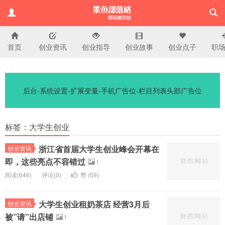
首页
创业资讯
创业指导
创业故事
创业点子
职
演示站
后台-系统设置-扩展变量-手机广告位-栏目列表头部广告位
标签：大学生创业
浙江省首届大学生创业峰会开幕在
创业资讯
即，这些亮点不容错过
1
阅读(
646)
评论(
0
)
赞 (
59
)
大学生创业租奶茶店 经营3月后
创业资讯
被”请”出店铺
1