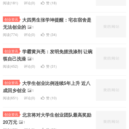
阅读(
181)
评论(
0
)
赞 (
18
)
大四男生张学坤提醒：宅在宿舍是
创业资讯
无法创业的
1
阅读(
774)
评论(
0
)
赞 (
34
)
学霸黄兴亮：发明免搓洗涤剂 让碗
创业资讯
筷自己洗澡
1
阅读(
452)
评论(
0
)
赞 (
31
)
大学生创业比例连续5年上升 近八
创业资讯
成回乡创业
1
阅读(
651)
评论(
0
)
赞 (
10
)
北京将对大学生创业团队最高奖励
创业资讯
20万元
1