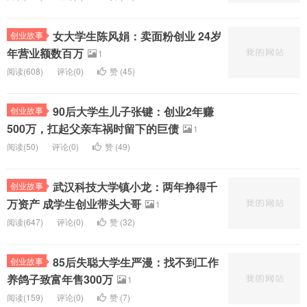
女大学生陈风娟：卖面粉创业 24岁
创业故事
年营业额数百万
1
阅读(
608)
评论(
0
)
赞 (
45
)
90后大学生儿子张键：创业2年赚
创业故事
500万，扛起父亲车祸时留下的巨债
1
阅读(
50)
评论(
0
)
赞 (
49
)
武汉科技大学镇小龙：两年挣得千
创业故事
万资产 成学生创业带头大哥
1
阅读(
647)
评论(
0
)
赞 (
32
)
85后失聪大学生严漫：找不到工作
创业故事
养鸽子致富年售300万
1
阅读(
159)
评论(
0
)
赞 (
7
)