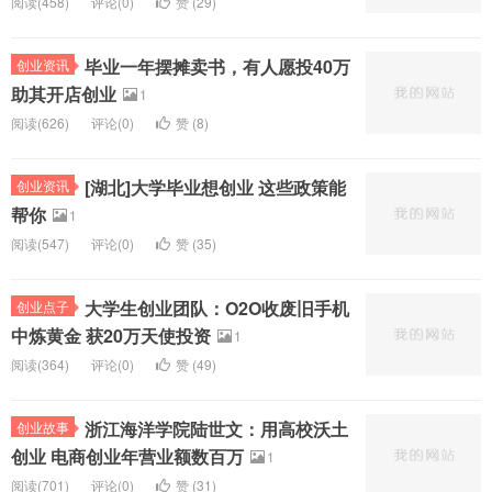
阅读(
458)
评论(
0
)
赞 (
29
)
毕业一年摆摊卖书，有人愿投40万
创业资讯
助其开店创业
1
阅读(
626)
评论(
0
)
赞 (
8
)
[湖北]大学毕业想创业 这些政策能
创业资讯
帮你
1
阅读(
547)
评论(
0
)
赞 (
35
)
大学生创业团队：O2O收废旧手机
创业点子
中炼黄金 获20万天使投资
1
阅读(
364)
评论(
0
)
赞 (
49
)
浙江海洋学院陆世文：用高校沃土
创业故事
创业 电商创业年营业额数百万
1
阅读(
701)
评论(
0
)
赞 (
31
)