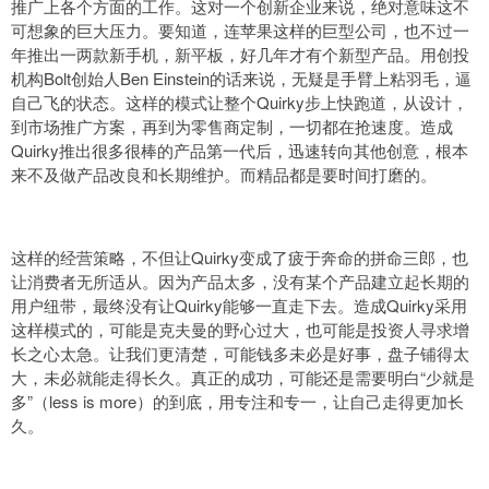
推广上各个方面的工作。这对一个创新企业来说，绝对意味这不
可想象的巨大压力。要知道，连苹果这样的巨型公司，也不过一
年推出一两款新手机，新平板，好几年才有个新型产品。用创投
机构Bolt创始人Ben Einstein的话来说，无疑是手臂上粘羽毛，逼
自己飞的状态。这样的模式让整个Quirky步上快跑道，从设计，
到市场推广方案，再到为零售商定制，一切都在抢速度。造成
Quirky推出很多很棒的产品第一代后，迅速转向其他创意，根本
来不及做产品改良和长期维护。而精品都是要时间打磨的。
这样的经营策略，不但让Quirky变成了疲于奔命的拼命三郎，也
让消费者无所适从。因为产品太多，没有某个产品建立起长期的
用户纽带，最终没有让Quirky能够一直走下去。造成Quirky采用
这样模式的，可能是克夫曼的野心过大，也可能是投资人寻求增
长之心太急。让我们更清楚，可能钱多未必是好事，盘子铺得太
大，未必就能走得长久。真正的成功，可能还是需要明白“少就是
多”（less is more）的到底，用专注和专一，让自己走得更加长
久。