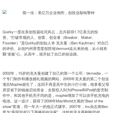
Quirky一度在美创投届叱诧风云，总共获得1.7亿美元的投
资。“打破常规的人、创客、创业者（Breaker、Maker、
Founder）”是Quirky的创始人本·克夫曼（Ben Kaufman）对自己
的评价。从纽约州滑雪度假胜地Vermont走出来的他，从小就有
颗“老板”心。从高中，就开始了自己的创业路。
2002年，15岁的克夫曼创建了自己的第一个公司：bkmedia，一
个专门制作和播放婚礼视频的网站。2005年克夫曼的第二个创业
项目Mophie诞生了，这回不再是高中生的小打小闹，他拿着父母
房贷省下的钱做启动资金，全新投入到为iPhone和iPod的套壳制
作中。和其他手机壳不同的是，mophie增加了可以供手机充电的
电池。这一设计，获得了2006年MacWorld大展的“Best of the
show”奖项，同一年大一的他正式辍学。2007年，Inc杂志将Ben
誉为“美国30岁以下最棒的创业家”，这时的克夫曼刚刚20岁。