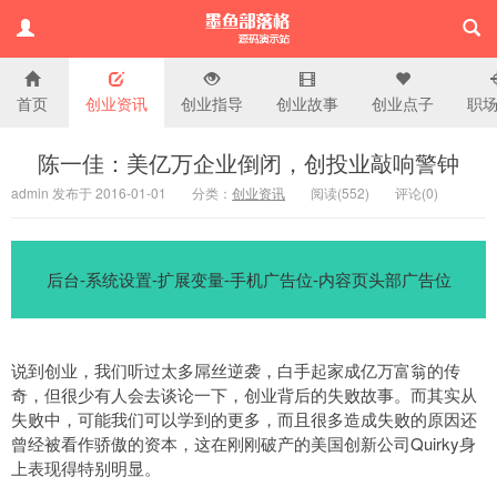
首页
创业资讯
创业指导
创业故事
创业点子
职
演示站
陈一佳：美亿万企业倒闭，创投业敲响警钟
admin 发布于 2016-01-01
分类：
创业资讯
阅读(
552)
评论(
0
)
后台-系统设置-扩展变量-手机广告位-内容页头部广告位
说到创业，我们听过太多屌丝逆袭，白手起家成亿万富翁的传
奇，但很少有人会去谈论一下，创业背后的失败故事。而其实从
失败中，可能我们可以学到的更多，而且很多造成失败的原因还
曾经被看作骄傲的资本，这在刚刚破产的美国创新公司Quirky身
上表现得特别明显。