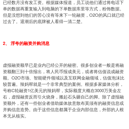
已经数月没有发工资。根据媒体报道，员工说他们通过将电话下
单的数据再重复输入到电脑的下单数据库里等方式，粉饰数据。
但是没想到他们的苦心没有等来下一轮融资，O2O的风口就已经
过去了。退潮后的底牌被人看得一清二楚。
2、 浮夸的融资并购消息
虚报融资额早已是业内已经公开的秘密。很多创业者一般是将融
资额翻三到十倍报出，将人民币报成美元，或者将估值说成融资
额。O2O市场、智能硬件领域以及互联网金融领域，估值泡沫比
较普遍。辣妈帮就是一个非常典型的案例。根据多家媒体分析，
号称C轮融资1亿美元的辣妈帮，实际额度大概在3000万美金左
右，虚报融资反而引火烧身，搬起石头砸自己的脚。除了虚报融
资额外，还有一些创业者借助媒体故意散布莫须有的融资信息或
并购信息造势。由于这些信息都属于企业内部信息，外部的人根
本无从核实。