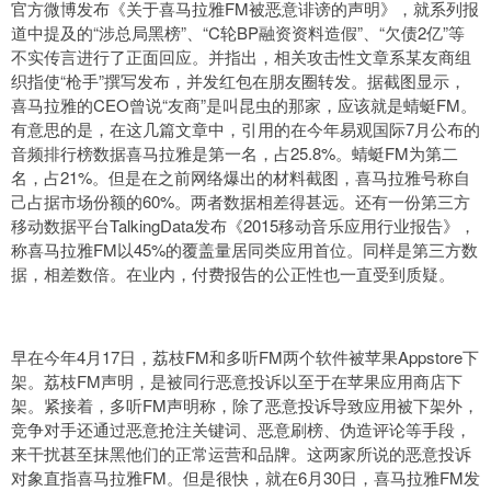
官方微博发布《关于喜马拉雅FM被恶意诽谤的声明》，就系列报
道中提及的“涉总局黑榜”、“C轮BP融资资料造假”、“欠债2亿”等
不实传言进行了正面回应。并指出，相关攻击性文章系某友商组
织指使“枪手”撰写发布，并发红包在朋友圈转发。据截图显示，
喜马拉雅的CEO曾说“友商”是叫昆虫的那家，应该就是蜻蜓FM。
有意思的是，在这几篇文章中，引用的在今年易观国际7月公布的
音频排行榜数据喜马拉雅是第一名，占25.8%。蜻蜓FM为第二
名，占21%。但是在之前网络爆出的材料截图，喜马拉雅号称自
己占据市场份额的60%。两者数据相差得甚远。还有一份第三方
移动数据平台TalkingData发布《2015移动音乐应用行业报告》，
称喜马拉雅FM以45%的覆盖量居同类应用首位。同样是第三方数
据，相差数倍。在业内，付费报告的公正性也一直受到质疑。
早在今年4月17日，荔枝FM和多听FM两个软件被苹果Appstore下
架。荔枝FM声明，是被同行恶意投诉以至于在苹果应用商店下
架。紧接着，多听FM声明称，除了恶意投诉导致应用被下架外，
竞争对手还通过恶意抢注关键词、恶意刷榜、伪造评论等手段，
来干扰甚至抹黑他们的正常运营和品牌。这两家所说的恶意投诉
对象直指喜马拉雅FM。但是很快，就在6月30日，喜马拉雅FM发