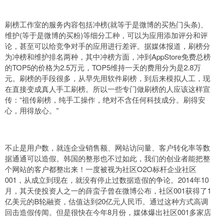
刷榜工作室的服务内容包括冲榜(就等于是微博的买热门头条)、
维护(等于是微博的买粉)等细分工种，可以为应用添加评分和评
论，甚至可以给竞争对手的应用进行差评。据媒体报道，刷榜分
为冲榜和维护排名两种，其中冲榜方面，冲到AppStore免费总榜
的TOP5的价格为2.5万元，TOP5维持一天的费用分为是2.8万
元。刷榜的手段很多，从早先用软件刷榜，到后来模拟人工，现
在直接变成真人手工刷榜。所以一些专门做刷榜的人应该这样宣
传：“祖传刷榜，纯手工操作，绝对不含任何科技成分。刷得安
心，用得放心。”
不止是用户数，就连企业销售额、网站访问量、客户转化率等数
据通通可以造假。韩国的整形也不过如此，我们的创业者能把整
个网站的客户都整出来！一度被视为社区O2O标杆企业社区
001，从成立到现在，就没有停止过数据造假的争论。2014年10
月，其天使投资人之一的薛蛮子曾在微博公布，社区001获得了1
亿美元的B轮融资，估值达到20亿元人民币。通过这种方式高调
回击造假传闻。但是很快在今年8月份，媒体爆出社区001多家店