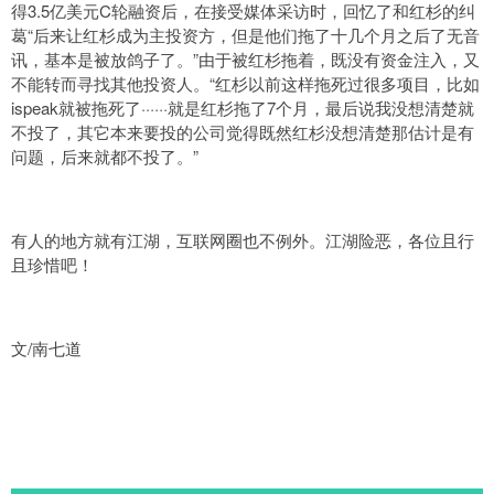
得3.5亿美元C轮融资后，在接受媒体采访时，回忆了和红杉的纠
葛“后来让红杉成为主投资方，但是他们拖了十几个月之后了无音
讯，基本是被放鸽子了。”由于被红杉拖着，既没有资金注入，又
不能转而寻找其他投资人。“红杉以前这样拖死过很多项目，比如
ispeak就被拖死了······就是红杉拖了7个月，最后说我没想清楚就
不投了，其它本来要投的公司觉得既然红杉没想清楚那估计是有
问题，后来就都不投了。”
有人的地方就有江湖，互联网圈也不例外。江湖险恶，各位且行
且珍惜吧！
文/南七道