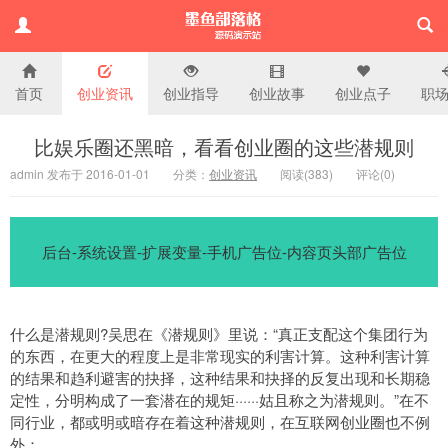
首页
创业资讯
创业指导
创业故事
创业点子
职
演示站
比娱乐圈还黑暗，看看创业圈的这些潜规则
admin 发布于 2016-01-01
分类：
创业资讯
阅读(
383)
评论(
0
)
后台-系统设置-扩展变量-手机广告位-内容页头部广告位
什么是潜规则?吴思在《潜规则》里说：“真正支配这个集团行为
的东西，在更大的程度上是非常现实的利害计算。这种利害计算
的结果和趋利避害的抉择，这种结果和抉择的反复出现和长期稳
定性，分明构成了一套潜在的规矩······姑且称之为潜规则。”在不
同行业，都或明或暗存在着这种潜规则，在互联网创业圈也不例
外：