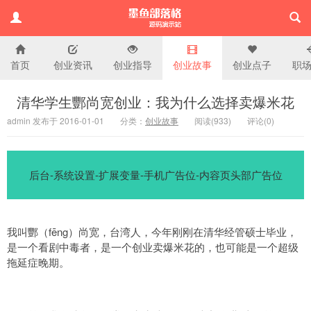
首页
创业资讯
创业指导
创业故事
创业点子
职
演示站
清华学生酆尚宽创业：我为什么选择卖爆米花
admin 发布于 2016-01-01
分类：
创业故事
阅读(
933)
评论(
0
)
后台-系统设置-扩展变量-手机广告位-内容页头部广告位
我叫酆（fēng）尚宽，台湾人，今年刚刚在清华经管硕士毕业，
是一个看剧中毒者，是一个创业卖爆米花的，也可能是一个超级
拖延症晚期。