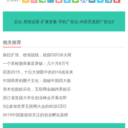
更多
(
)
后台-系统设置-扩展变量-手机广告位-内容页底部广告位2
相关推荐
疯狂扩张、收缩战线，校园O2O冰火两
一个草根微商暴富梦破：几个月8万亏
回首2015，十位大佬眼中的2016或未来
中国商界的圈子文化：揭秘中国四大最
资本也能娱乐化，互联网金融跨界娱乐
浙江省首届大学生创业峰会开幕在即
3位参加世界互联网大会的80后CEO
2015中国最值得关注的创业孵化器榜