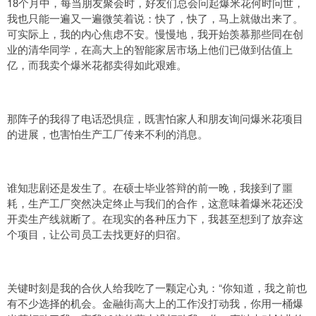
18个月中，每当朋友聚会时，好友们总会问起爆米花何时问世，
我也只能一遍又一遍微笑着说：快了，快了，马上就做出来了。
可实际上，我的内心焦虑不安。慢慢地，我开始羡慕那些同在创
业的清华同学，在高大上的智能家居市场上他们已做到估值上
亿，而我卖个爆米花都卖得如此艰难。
那阵子的我得了电话恐惧症，既害怕家人和朋友询问爆米花项目
的进展，也害怕生产工厂传来不利的消息。
谁知悲剧还是发生了。在硕士毕业答辩的前一晚，我接到了噩
耗，生产工厂突然决定终止与我们的合作，这意味着爆米花还没
开卖生产线就断了。在现实的各种压力下，我甚至想到了放弃这
个项目，让公司员工去找更好的归宿。
关键时刻是我的合伙人给我吃了一颗定心丸：“你知道，我之前也
有不少选择的机会。金融街高大上的工作没打动我，你用一桶爆